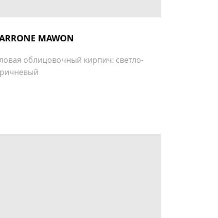
ARRONE MAWON
ловая облицовочный кирпич: светло-
оричневый