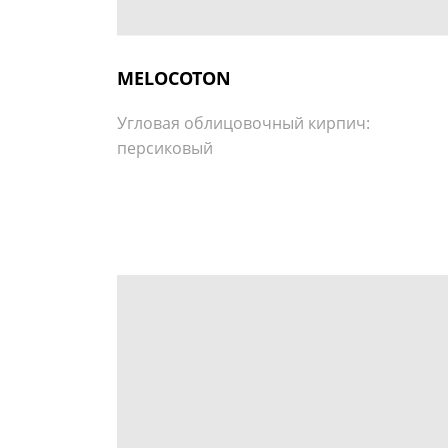
MELOCOTON
Угловая облицовочный кирпич:
персиковый