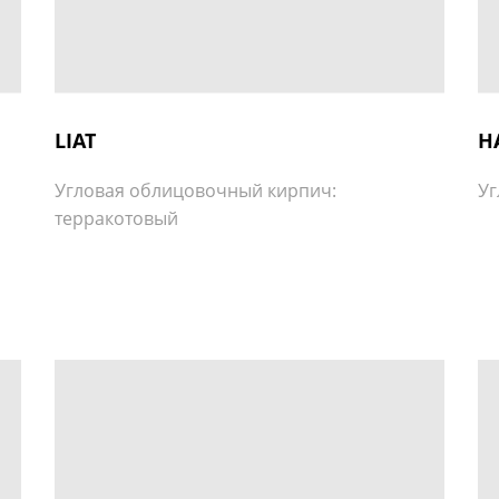
LIAT
H
Угловая облицовочный кирпич:
Уг
терракотовый