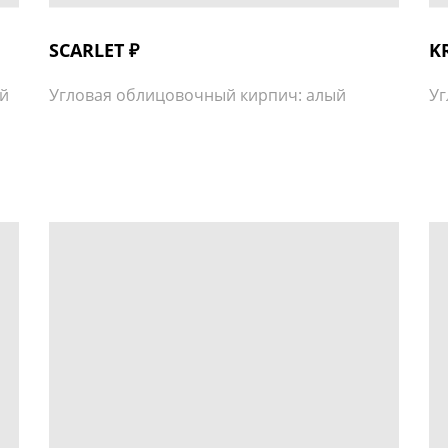
SCARLET ₽
K
й
Угловая облицовочный кирпич: алый
Уг