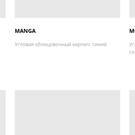
MANGA
M
Угловая облицовочный кирпич: синий
Уг
с